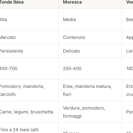
Tonda Iblea
Moresca
Ve
Alta
Media
Ba
Marcato
Contenuto
App
Persistente
Delicato
Lie
450-700
250-400
18
Pomodoro, mandorla,
Erbe, mandorla matura,
Erb
carciofo
fiori
cr
Verdure, pomodoro,
Carne, legumi, bruschetta
Pes
formaggi
Fino a 24 mesi (alti