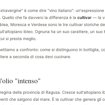
o extravergine" è come dire "vino italiano": un'espressione
. Quello che fa davvero la differenza è la
cultivar
— la va
Iblea, Moresca e Verdese sono le tre cultivar storiche del
sull'altopiano ibleo. Ognuna ha un suo carattere, un suo t
cui si presta meglio.
mettiamo a confronto: come si distinguono in bottiglia,
liere a seconda di cosa devi cucinare.
l'olio "intenso"
regina della provincia di Ragusa. Cresce sull'altopiano ib
venti che salgono dal mare. È la cultivar che genera gli ol