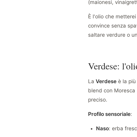
(maionesi, vinaigret
È l'olio che metterei
convince senza spa
saltare verdure o u
Verdese: l'oli
La
Verdese
è la più
blend con Moresca p
preciso.
Profilo sensoriale
:
Naso
: erba fres