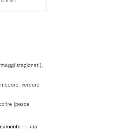
15 mesi
rmaggi stagionati),
omodoro, verdure
oprire (pesce
aneamente
— una