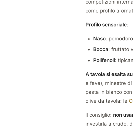
competizioni intern
come profilo aromat
Profilo sensoriale
:
Naso
: pomodoro 
Bocca
: fruttato
Polifenoli
: tipic
A tavola si esalta su
e fave), minestre di
pasta in bianco con 
olive da tavola: le
O
Il consiglio:
non usa
investirla a crudo, 