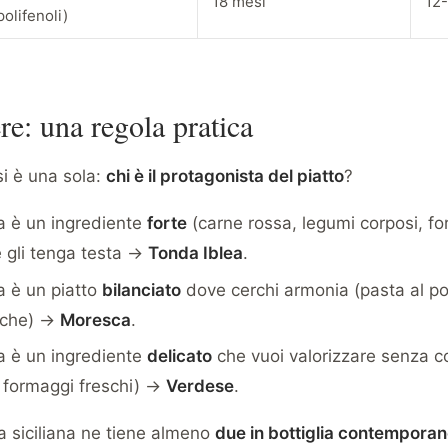
18 mesi
12-
polifenoli)
e: una regola pratica
i è una sola:
chi è il protagonista del piatto
?
ta è un ingrediente
forte
(carne rossa, legumi corposi, fo
e gli tenga testa →
Tonda Iblea
.
a è un piatto
bilanciato
dove cerchi armonia (pasta al p
anche) →
Moresca
.
ta è un ingrediente
delicato
che vuoi valorizzare senza c
, formaggi freschi) →
Verdese
.
 siciliana ne tiene almeno
due in bottiglia contempor