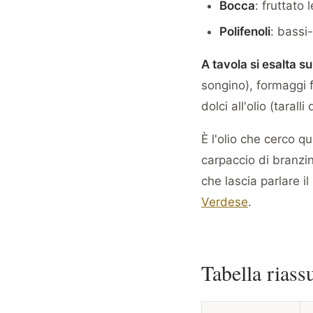
Bocca
: fruttato
Polifenoli
: bassi
A tavola si esalta su
songino), formaggi f
dolci all'olio (taralli
È l'olio che cerco 
carpaccio di branzi
che lascia parlare i
Verdese
.
Tabella riass