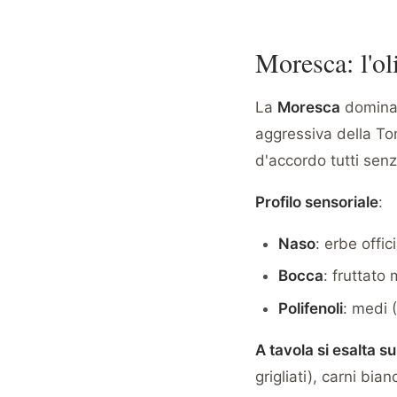
Moresca: l'o
La
Moresca
domina 
aggressiva della Ton
d'accordo tutti senz
Profilo sensoriale
:
Naso
: erbe offic
Bocca
: fruttato
Polifenoli
: medi
A tavola si esalta su
grigliati), carni bi