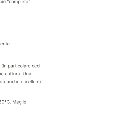
 più "completa"
tente
(in particolare ceci
ine cottura. Una
 dà anche eccellenti
 60°C. Meglio