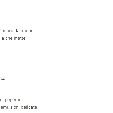
più morbida, meno
ella che mette
ico
e, peperoni
 emulsioni delicate