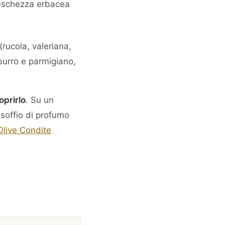
freschezza erbacea
(rucola, valeriana,
 burro e parmigiano,
oprirlo
. Su un
 soffio di profumo
Olive Condite