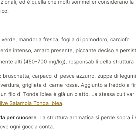
azionali, ed è quella che molti sommelier considerano la
ico.
verde, mandorla fresca, foglia di pomodoro, carciofo
 verde intenso, amaro presente, piccante deciso e persis
amente alti (450-700 mg/kg), responsabili della struttura
: bruschetta, carpacci di pesce azzurro, zuppe di legumi 
 verdura, grigliate di carne rossa. Aggiunto a freddo a f
un filo di Tonda Iblea è già un piatto. La stessa cultivar
live Salamoia Tonda Iblea
.
rla per cuocere
. La struttura aromatica si perde sopra i
dove ogni goccia conta.