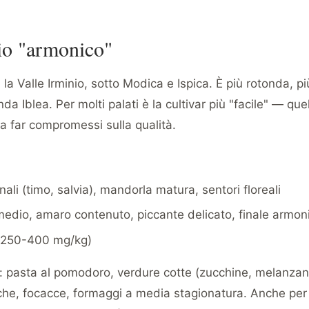
lio "armonico"
la Valle Irminio, sotto Modica e Ispica. È più rotonda, 
da Iblea. Per molti palati è la cultivar più "facile" — qu
a far compromessi sulla qualità.
inali (timo, salvia), mandorla matura, sentori floreali
 medio, amaro contenuto, piccante delicato, finale armon
 (250-400 mg/kg)
: pasta al pomodoro, verdure cotte (zucchine, melanzan
anche, focacce, formaggi a media stagionatura. Anche per