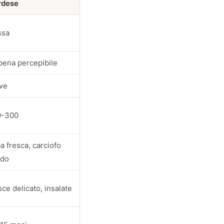
rdese
ssa
ena percepibile
ve
0-300
a fresca, carciofo
udo
ce delicato, insalate