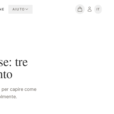
NE
AIUTO
IT
e: tre
nto
a per capire come
olmente.