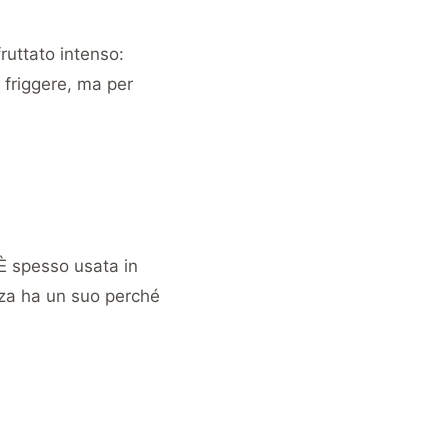
fruttato intenso:
friggere, ma per
. È spesso usata in
zza ha un suo perché