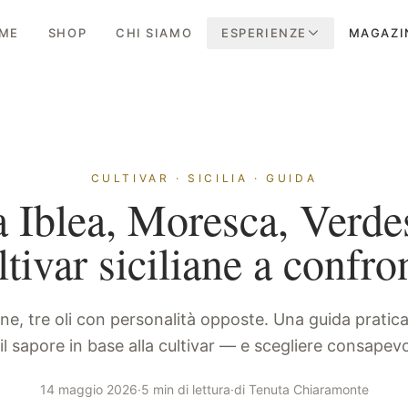
ME
SHOP
CHI SIAMO
ESPERIENZE
MAGAZI
CULTIVAR · SICILIA · GUIDA
 Iblea, Moresca, Verdes
ltivar siciliane a confro
one, tre oli con personalità opposte. Una guida pratic
il sapore in base alla cultivar — e scegliere consapev
14 maggio 2026
·
5 min di lettura
·
di
Tenuta Chiaramonte