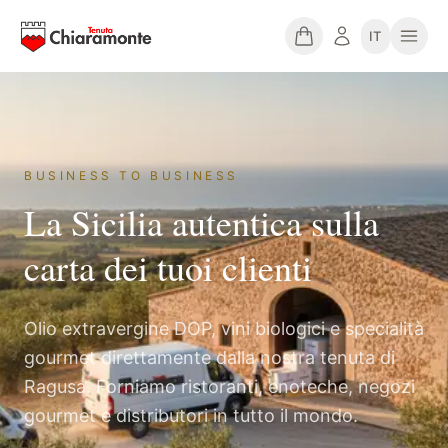
IT
BUSINESS TO BUSINESS
La Sicilia autentica sulla
carta dei tuoi clienti
Olio extravergine DOP, vini biologici e specialità
gourmet direttamente dalla nostra tenuta di
Ragusa. Forniamo ristoranti, enoteche, negozi
gourmet e distributori in tutto il mondo.