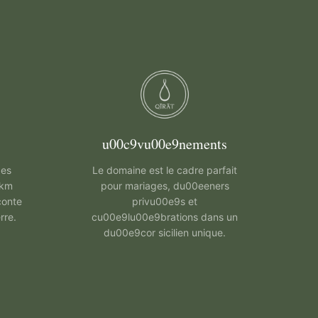
u00c9vu00e9nements
des
Le domaine est le cadre parfait
 km
pour mariages, du00eeners
conte
privu00e9s et
rre.
cu00e9lu00e9brations dans un
du00e9cor sicilien unique.