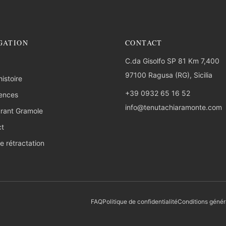
GATION
CONTACT
C.da Gisolfo SP 81 Km 7,400
97100 Ragusa (RG), Sicilia
istoire
+39 0932 65 16 52
ences
info@tenutachiaramonte.com
rant Gramole
ct
e rétractation
FAQ
Politique de confidentialité
Conditions génér