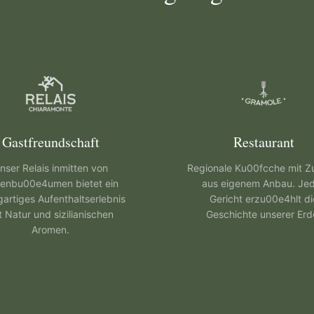
Gastfreundschaft
Restaurant
nser Relais inmitten von
Regionale Ku00fcche mit Z
venbu00e4umen bietet ein
aus eigenem Anbau. Je
gartiges Aufenthaltserlebnis
Gericht erzu00e4hlt di
t Natur und sizilianischen
Geschichte unserer Erd
Aromen.