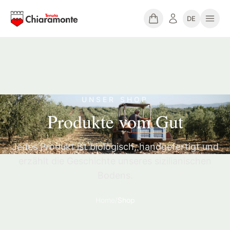
DE
UNSER SHOP
Produkte vom Gut
Jedes Produkt ist biologisch, handgefertigt und
erzählt die Geschichte unseres sizilianischen
Bodens.
Home
/
Shop