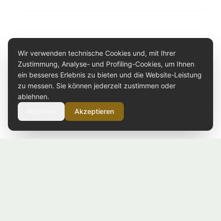
CONSERVE
Pestato aus Tonda Iblea Oliven
Wir verwenden technische Cookies und, mit Ihrer
Tonda Iblea Olivencreme mit EVO Öl. Intensiver und
Zustimmung, Analyse- und Profiling-Cookies, um Ihnen
kräftiger Geschmack.
ein besseres Erlebnis zu bieten und die Website-Leistung
FORMATE ENTDECKEN
zu messen. Sie können jederzeit zustimmen oder
€
7.00
ablehnen.
Ablehnen
Akzeptieren
CONSERVE
Pestato aus Wildfenchel
Wildfenchelcreme mit EVO Öl. Frisch und aromatisch.
VASETTO 160G
€
6.50