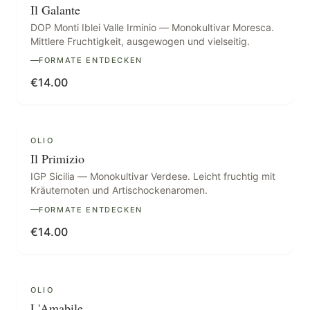
Il Galante
DOP Monti Iblei Valle Irminio — Monokultivar Moresca.
Mittlere Fruchtigkeit, ausgewogen und vielseitig.
FORMATE ENTDECKEN
€
14.00
IGP
OLIO
Il Primizio
IGP Sicilia — Monokultivar Verdese. Leicht fruchtig mit
Kräuternoten und Artischockenaromen.
FORMATE ENTDECKEN
€
14.00
PRÄMIERT
OLIO
L'Amabile