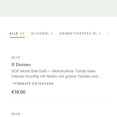
ALLE
OLIVENÖL
AROMATISIERTES ÖL
WEI
33
4
5
DOP
PRÄMIERT
OLIO
Il Distinto
DOP Monti Iblei Gulfi — Monokultivar Tonda Iblea.
Intensiv fruchtig mit Noten von grüner Tomate und
Mandel.
FORMATE ENTDECKEN
€
16.00
DOP
OLIO