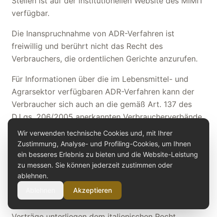
Stellen ist auf der institutionellen Website des MIMIT
verfügbar.
Die Inanspruchnahme von ADR-Verfahren ist
freiwillig und berührt nicht das Recht des
Verbrauchers, die ordentlichen Gerichte anzurufen.
Für Informationen über die im Lebensmittel- und
Agrarsektor verfügbaren ADR-Verfahren kann der
Verbraucher sich auch an die gemäß Art. 137 des
D.Lgs. 206/2005 anerkannten Verbraucherverbände
wenden.
Wir verwenden technische Cookies und, mit Ihrer
Zustimmung, Analyse- und Profiling-Cookies, um Ihnen
ein besseres Erlebnis zu bieten und die Website-Leistung
16. Anwendbares Recht und
zu messen. Sie können jederzeit zustimmen oder
ablehnen.
Gerichtsstand
Ablehnen
Akzeptieren
Diese AGB und die über die Website geschlossenen
Verträge unterliegen dem italienischen Recht.