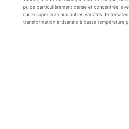
pulpe particulièrement dense et concentrée, ave
notre sauce datterino offre une saveur pleine e
sucre supérieure aux autres variétés de tomates
transformation artisanale à basse température p