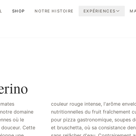
L
SHOP
NOTRE HISTOIRE
EXPÉRIENCES
MA
erino
tomates
priétés
r notre domaine
éale comme base
ennes où le
ces rapides
 douceur. Cette
e parfaitement
veloppe une
 communes,