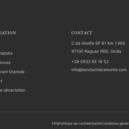
GATION
CONTACT
C.da Gisolfo SP 81 Km 7,400
97100 Ragusa (RG), Sicilia
istoire
+39 0932 65 16 52
ences
info@tenutachiaramonte.com
rant Gramole
ct
e rétractation
FAQ
Politique de confidentialité
Conditions génér