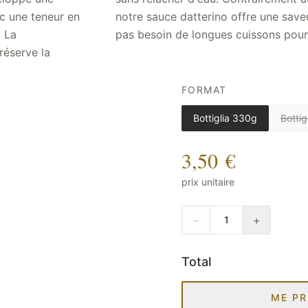
c une teneur en
t ronde qui n'a
. La
pas besoin de longues cuissons pour
réserve la
FORMAT
Bottiglia 330g
Bottig
3,50 €
prix unitaire
−
+
1
Total
ME PR