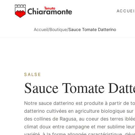
ACCUEI
Accueil
/
Boutique
/
Sauce Tomate Datterino
SALSE
Sauce Tomate Datt
Notre sauce datterino est produite à partir de 
couleur rouge intense, l'arôme enveloppant et les pro
datterino cultivées en agriculture biologique su
nutritionnelles du fruit fraîchement cueilli. Id
des collines de Ragusa, au coeur des terres iblé
pour pizza gastronomique, soupes de poisson, sau
climat doux entre campagne et mer sublime leur
et bruschetta, où sa consistance dense adhèr
variété, à la forme allongée caractéristique, dé
sans relâcher d'eau. Contrairement aux passata