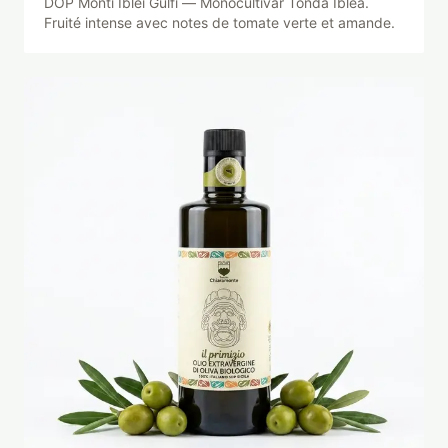
DOP Monti Iblei Gulfi — Monocultivar Tonda Iblea.
Fruité intense avec notes de tomate verte et amande.