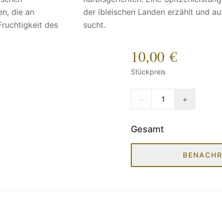
n, die an
esgleichen
Fruchtigkeit des
sucht.
10,00 €
Stückpreis
−
+
1
Gesamt
BENACHR