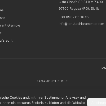
C.da Gisolfo SP 81 Km 7,400
97100 Ragusa (RG), Sicilia
uns
+39 0932 65 16 52
isse
info@tenutachiaramonte.com
rant Gramole
t
ufsrecht
FA
PAGAMENTI SICURI
AMAZON PAY
ische Cookies und, mit Ihrer Zustimmung, Analyse- und
m Ihnen ein besseres Erlebnis zu bieten und die Website-
Ablehnen