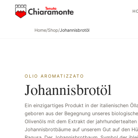
H
Home
/
Shop
/
Johannisbrotöl
OLIO AROMATIZZATO
Johannisbrotöl
Ein einzigartiges Produkt in der italienischen Öll
Olivenöls zu überdecken. Am Gaumen ist es s
geboren aus der Begegnung unseres biologische
umhüllend, mit einem warmen, leicht würzigen 
Olivenöls mit dem Extrakt der jahrhundertealten
der zum zweiten Probieren einlädt. Es passt überraschend gut
Johannisbrotbäume auf unserem Gut auf den Hü
zu gereiftem Käse, handwerklichem Eis, Obstto
Ragusa. Der Johannisbrotbaum, Symbol der ible
Kürbisgerichten. Eine Spitzenleistung, die von der Biodiv