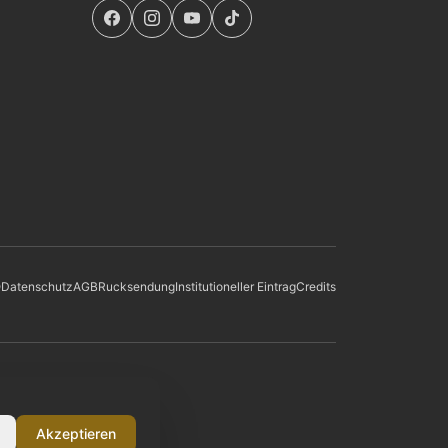
Q
Datenschutz
AGB
Rucksendung
Institutioneller Eintrag
Credits
Akzeptieren