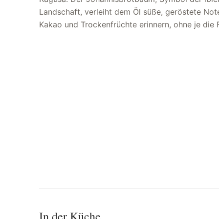
Landschaft, verleiht dem Öl süße, geröstete Note
der ibleischen Landen erzählt und auf dem Markt ihr
Kakao und Trockenfrüchte erinnern, ohne je die 
In der Küche