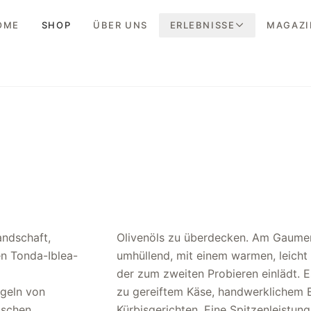
OME
SHOP
ÜBER UNS
ERLEBNISSE
MAGAZI
andschaft,
amtig und
n Tonda-Iblea-
Nachgeschmack,
geln von
rten und
ischen
ersität